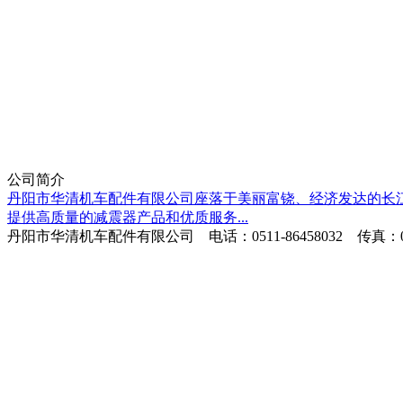
鼓刹
A博士碟刹
公司简介
丹阳市华清机车配件有限公司座落于美丽富铙、经济发达的长江
提供高质量的减震器产品和优质服务...
丹阳市华清机车配件有限公司 电话：0511-86458032 传真：0