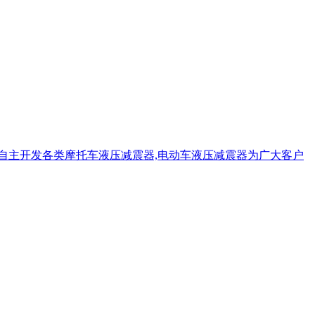
碟刹
CG碟刹
自主开发各类摩托车液压减震器,电动车液压减震器为广大客户